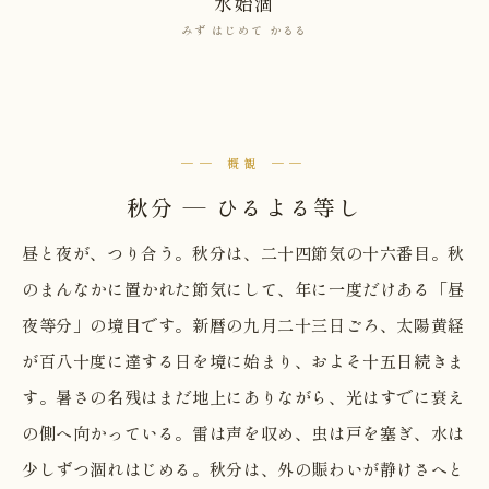
水始涸
みず はじめて かるる
── 概観 ──
秋分 — ひるよる等し
昼と夜が、つり合う。秋分は、二十四節気の十六番目。秋
のまんなかに置かれた節気にして、年に一度だけある「昼
夜等分」の境目です。新暦の九月二十三日ごろ、太陽黄経
が百八十度に達する日を境に始まり、およそ十五日続きま
す。暑さの名残はまだ地上にありながら、光はすでに衰え
の側へ向かっている。雷は声を収め、虫は戸を塞ぎ、水は
少しずつ涸れはじめる。秋分は、外の賑わいが静けさへと