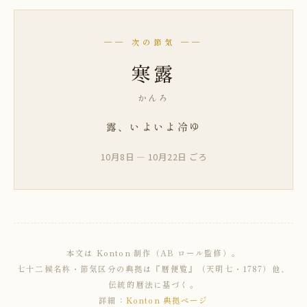
── 次の節気 ──
寒露
かんろ
露、いよいよ冷ゆ
10月8日 — 10月22日 ごろ
本文は Konton 制作（AB ロール監修）。
七十二候名称・節気区分の典拠は『暦便覧』（天明七・1787）他、
伝統的暦法に基づく。
詳細：
Konton 典拠ページ