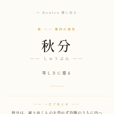
← Konton 暦に戻る
秋 ── 第四の節気
秋分
── しゅうぶん ──
等しさに還る
── 一行で言えば ──
秋分は、減りゆくものを恐れず均衡のうちに内へ