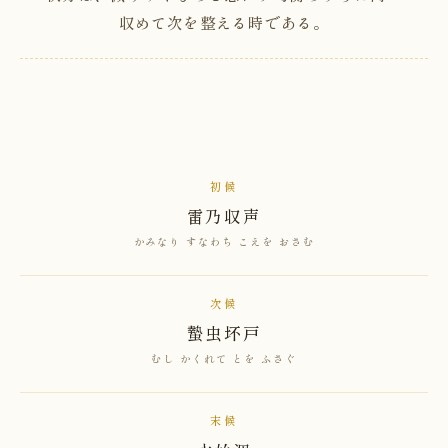
収めて次を整える時である。
初候
雷乃収声
かみなり すなわち こえを おさむ
次候
蟄虫坏戸
むし かくれて とを ふさぐ
末候