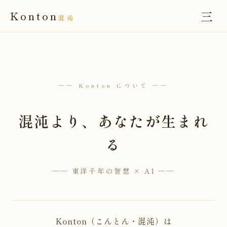
三
Konton
混沌
── Konton について ──
混沌より、あなたが生まれ
る
── 東洋千年の智慧 × AI ──
Konton（こんとん・混沌）は