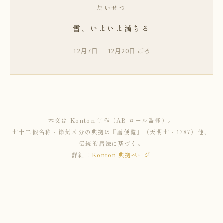
たいせつ
雪、いよいよ満ちる
12月7日 — 12月20日 ごろ
本文は Konton 制作（AB ロール監修）。
七十二候名称・節気区分の典拠は『暦便覧』（天明七・1787）他、
伝統的暦法に基づく。
詳細：
Konton 典拠ページ