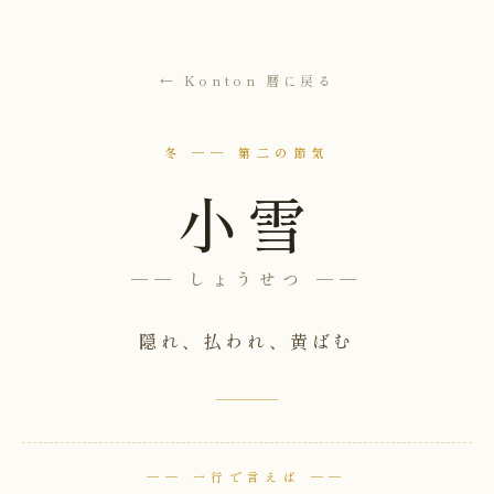
← Konton 暦に戻る
冬 ── 第二の節気
小雪
── しょうせつ ──
隠れ、払われ、黄ばむ
── 一行で言えば ──