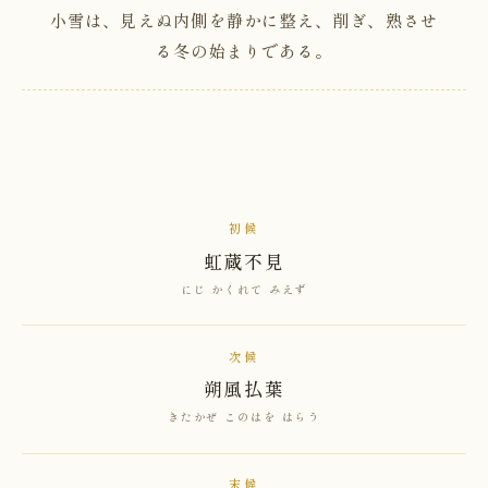
小雪は、見えぬ内側を静かに整え、削ぎ、熟させ
る冬の始まりである。
初候
虹蔵不見
にじ かくれて みえず
次候
朔風払葉
きたかぜ このはを はらう
末候