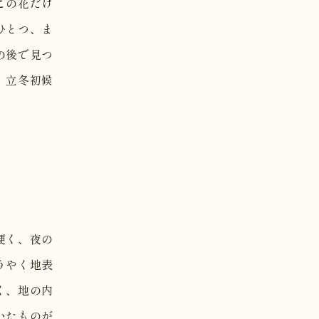
この花だけ
ひとつ、ま
の後で見つ
。立冬初候
硬く、夜の
うやく地表
く、地の内
いたものが