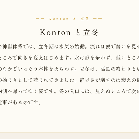
── Konton と 立冬 ──
Konton と立冬
on の神獣体系では、立冬期は水気の始動。流れは表で勢いを見
ところで向きを変えはじめます。水は形を争わず、低いとこ
のなかでいっそう本性をあらわす。立冬は、活動の終わりと
の始まりとして読まれてきました。静けさが増すのは衰えの
内側へ帰ってゆく姿です。冬の入口には、見えぬところで次
仕事があるのです。