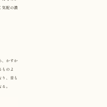
く気配の濃
ろ、かすか
るものよ
なり、音も
なる。