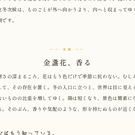
立冬次候は、ものごとが外へ向かうより、内へと収まってゆ
期です。
── 末候 ──
金盞花、香る
寒さの深まるころ、花はもう色だけで季節に抗わない。むし
して、その存在を置く。冬の入口に立つと、世界は目に見え
ないものの比重を増してゆく。陽は短くなり、景色は簡素に
る。そのぶん、香りや気配のような、形を持たぬものが近く
たはもう知っている。