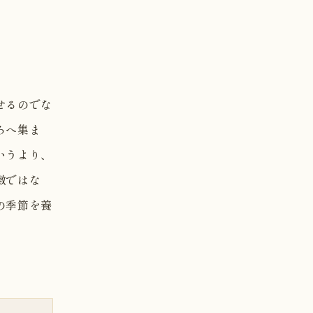
せるのでな
ろへ集ま
いうより、
徴ではな
の季節を養