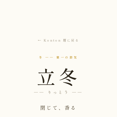
← Konton 暦に戻る
冬 ── 第一の節気
立冬
── りっとう ──
閉じて、香る