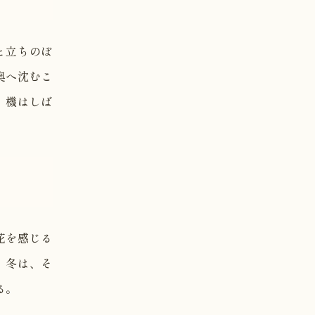
と立ちのぼ
奥へ沈むこ
、機はしば
花を感じる
。冬は、そ
る。