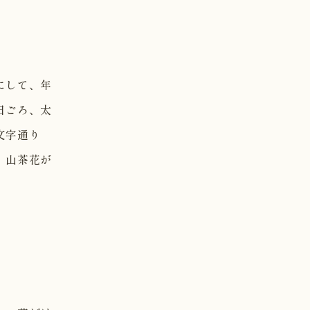
にして、年
日ごろ、太
文字通り
。山茶花が