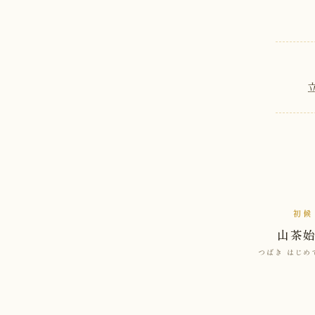
初候
山茶
つばき はじめ