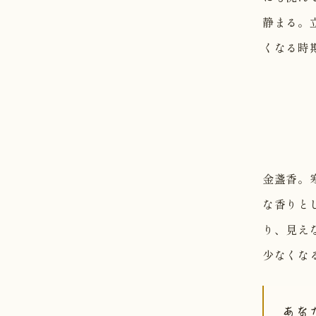
静まる。
くなる時
金盞香。
な香りと
り、見え
少なくな
あな