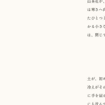
山茶花が
は寒さへ
たひとつ
かる小さ
は、閉じ
土が、初
冷えがそ
に手を届
にも沈ん