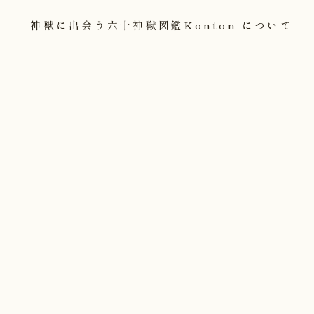
神獣に出会う
六十神獣図鑑
Konton について