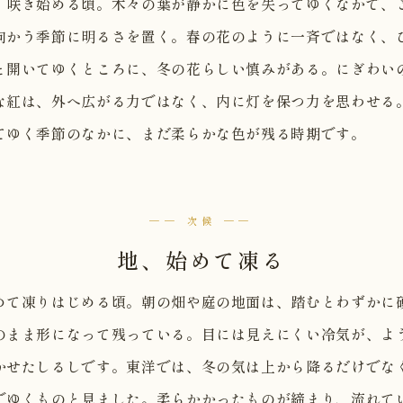
、咲き始める頃。木々の葉が静かに色を失ってゆくなかで、
向かう季節に明るさを置く。春の花のように一斉ではなく、
と開いてゆくところに、冬の花らしい慎みがある。にぎわい
な紅は、外へ広がる力ではなく、内に灯を保つ力を思わせる
てゆく季節のなかに、まだ柔らかな色が残る時期です。
── 次候 ──
地、始めて凍る
めて凍りはじめる頃。朝の畑や庭の地面は、踏むとわずかに
のまま形になって残っている。目には見えにくい冷気が、よ
かせたしるしです。東洋では、冬の気は上から降るだけでな
でゆくものと見ました。柔らかかったものが締まり、流れて