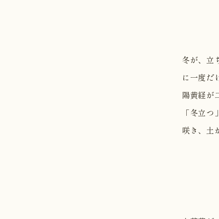
冬が、立
に一度だ
陽黄経が
「冬立つ
咲き、土