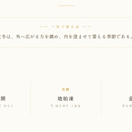
── 一行で言えば ──
立冬は、外へ広がる力を鎮め、内を澄ませて蓄える季節である
次候
始開
地始凍
て ひらく
ち はじめて こおる
きんせ