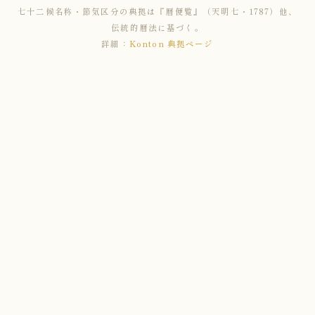
七十二候名称・節気区分の典拠は『暦便覧』（天明七・1787）他、
伝統的暦法に基づく。
詳細：
Konton 典拠ページ