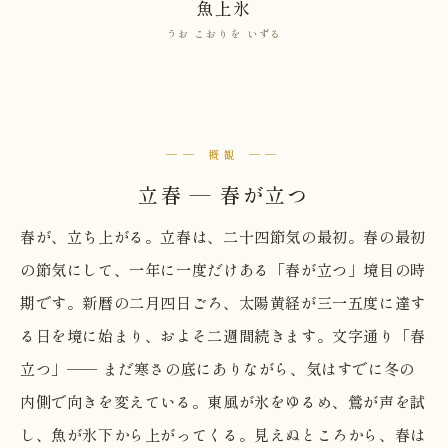
魚上氷
うお こおりを いずる
── 概観 ──
立春 — 春が立つ
春が、立ち上がる。立春は、二十四節気の最初。春の最初
の節気にして、一年に一度だけある「春が立つ」境目の時
期です。新暦の二月四日ごろ、太陽黄経が三一五度に達す
る日を境に始まり、およそ二週間続きます。文字通り「春
立つ」── まだ寒さの底にありながら、気はすでに冬の
内側で向きを変えている。東風が氷をゆるめ、鶯が声を試
し、魚が氷下から上がってくる。見えぬところから、春は