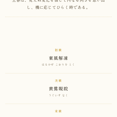
し、機に応じてひらく時である。
初候
東風解凍
はるかぜ こおりを とく
次候
黄鶯睍睆
うぐいす なく
末候