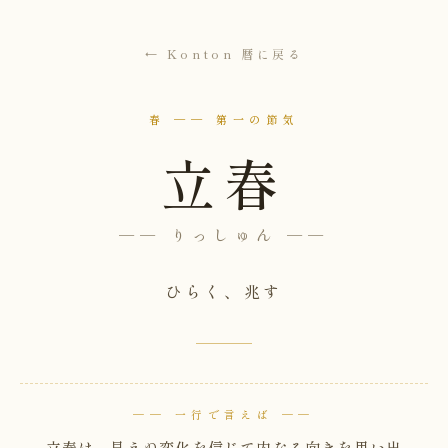
← Konton 暦に戻る
春 ── 第一の節気
立春
── りっしゅん ──
ひらく、兆す
── 一行で言えば ──
立春は、見えぬ変化を信じて内なる向きを思い出