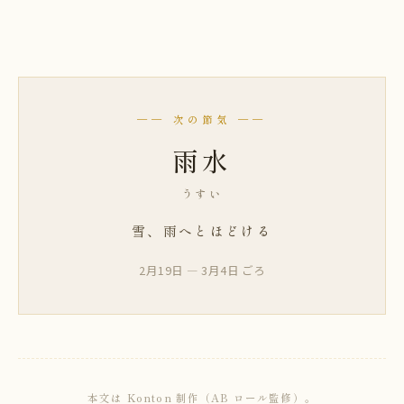
── 次の節気 ──
雨水
うすい
雪、雨へとほどける
2月19日 — 3月4日 ごろ
本文は Konton 制作（AB ロール監修）。