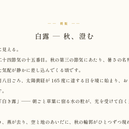
── 概観 ──
白露 — 秋、澄む
に見える。
二十四節気の十五番目。秋の第三の節気にあたり、暑さの名
た気配が静かに差し込んでくる頃です。
月八日ごろ、太陽黄経が 165 度に達する日を境に始まり、
す。
「白き露」── 朝ごと草葉に宿る水の粒が、光を受けて白く
き、燕が去り、空と地のあいだに、秋の輪郭がひとつずつ現