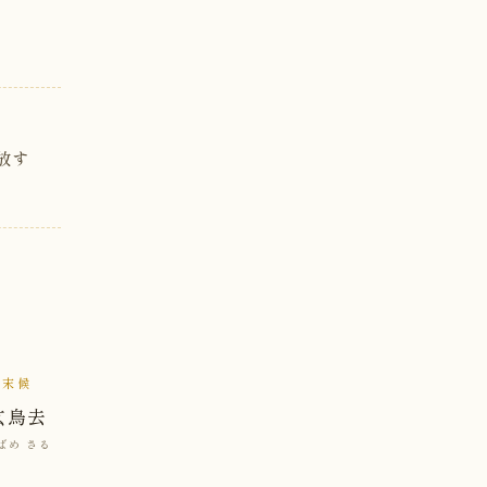
放す
末候
玄鳥去
ばめ さる