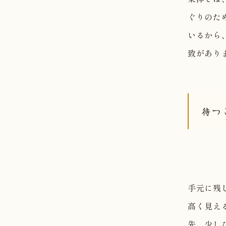
ぐりのた
いるから
致があり
待つ
手元に残
高く見え
先、少し