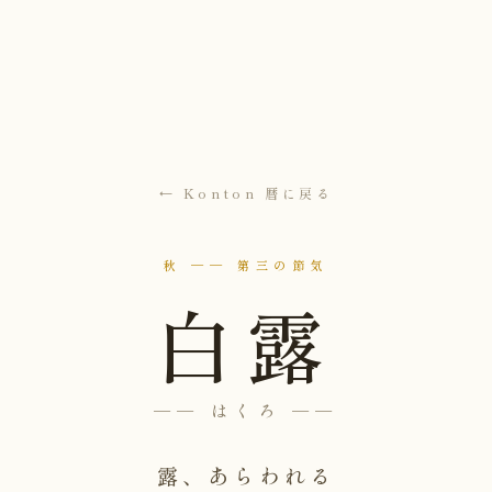
← Konton 暦に戻る
秋 ── 第三の節気
白露
── はくろ ──
露、あらわれる