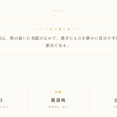
── 一行で言えば ──
露は、熱の退いた気配のなかで、過ぎたものを静かに見分け手
節目である。
次候
白
鶺鴒鳴
 しろし
せきれい なく
つ