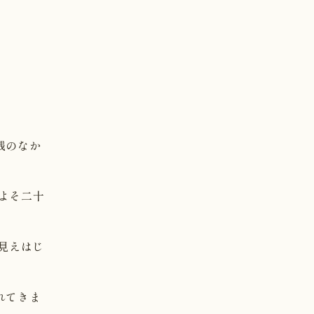
残のなか
およそ二十
見えはじ
れてきま