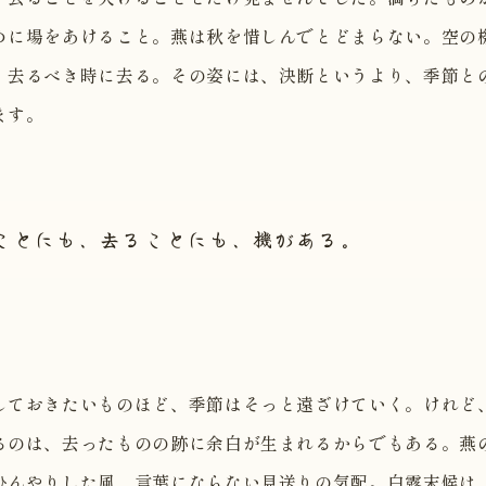
めに場をあけること。燕は秋を惜しんでとどまらない。空の
、去るべき時に去る。その姿には、決断というより、季節と
ます。
ことにも、去ることにも、機がある。
しておきたいものほど、季節はそっと遠ざけていく。けれど
るのは、去ったものの跡に余白が生まれるからでもある。燕
ひんやりした風、言葉にならない見送りの気配。白露末候は