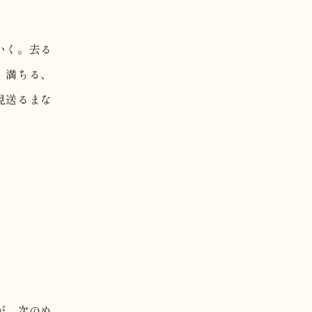
いく。去る
、満ちる、
見送るまな
が、次のめ