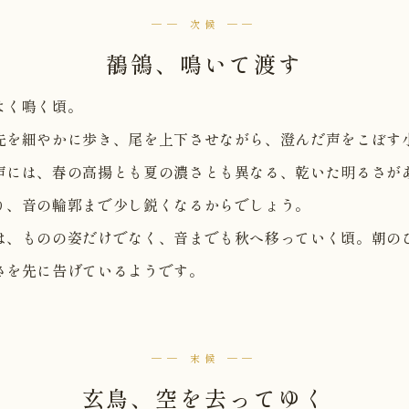
── 次候 ──
鶺鴒、鳴いて渡す
よく鳴く頃。
先を細やかに歩き、尾を上下させながら、澄んだ声をこぼす
声には、春の高揚とも夏の濃さとも異なる、乾いた明るさが
り、音の輪郭まで少し鋭くなるからでしょう。
は、ものの姿だけでなく、音までも秋へ移っていく頃。朝の
さを先に告げているようです。
── 末候 ──
玄鳥、空を去ってゆく