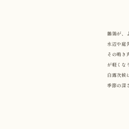
鶺鴒が、
水辺や庭
その鳴き
が軽くな
白露次候
季節の深