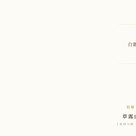
白
初候
草露
くさのつゆ