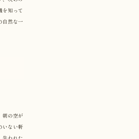
機を知って
の自然な一
、朝の空が
のいない軒
、失われた