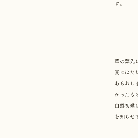
す。
草の葉先
夏にはた
あらわし
かったも
白露初候
を知らせ