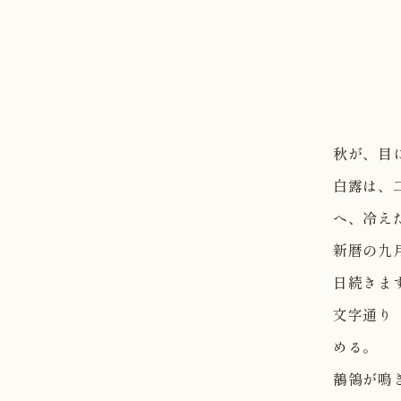
秋が、目
白露は、
へ、冷え
新暦の九
日続きま
文字通り
める。
鶺鴒が鳴