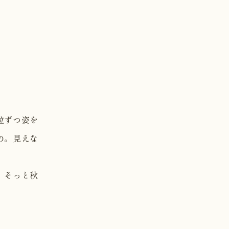
粒ずつ姿を
の。見えな
、そっと秋