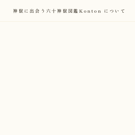
神獣に出会う
六十神獣図鑑
Konton について