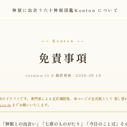
神獣に出会う
六十神獣図鑑
Konton について
── Konton ──
免責事項
version v1.0
·
最終更新：2026-05-16
前のドラフトです。専門家による正式確認後、本ページが正式版として 差し替
.co.jp
までお願いいたします。
する「神獣との出会い」「七章のものがたり」「今日のことば」そ