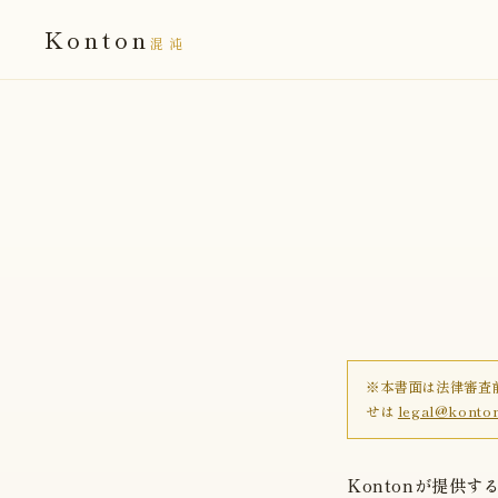
Konton
混沌
※本書面は法律審査
せは
legal@konton
Kontonが提供