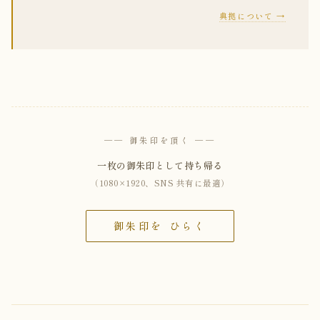
典拠について →
── 御朱印を頂く ──
一枚の御朱印として持ち帰る
（1080×1920、SNS 共有に最適）
御朱印を ひらく