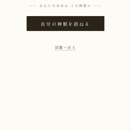
── あなたの本命は どの神獣か ──
自分の神獣を訪ねる
図鑑へ戻る