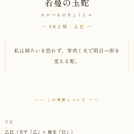
若蔓の玉蛇
わかつるのぎょくじゃ
— SR上格 · 乙巳 —
私は移ろいを恐れず、芽吹く火で明日へ形を
変える蛇。
── この神獣について ──
干支
乙巳（天干「乙」× 地支「巳」）