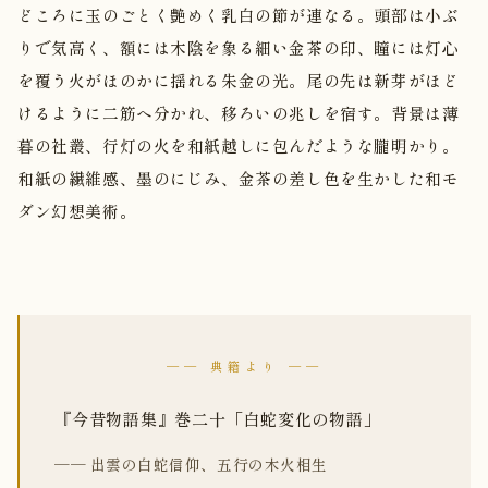
どころに玉のごとく艶めく乳白の節が連なる。頭部は小ぶ
りで気高く、額には木陰を象る細い金茶の印、瞳には灯心
を覆う火がほのかに揺れる朱金の光。尾の先は新芽がほど
けるように二筋へ分かれ、移ろいの兆しを宿す。背景は薄
暮の社叢、行灯の火を和紙越しに包んだような朧明かり。
和紙の繊維感、墨のにじみ、金茶の差し色を生かした和モ
ダン幻想美術。
── 典籍より ──
『今昔物語集』巻二十「白蛇変化の物語」
── 出雲の白蛇信仰、五行の木火相生