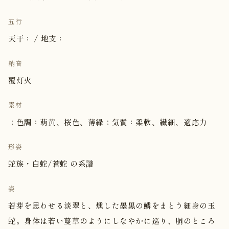
五行
天干： / 地支：
納音
覆灯火
素材
；色調：萌黄、桜色、薄緑；気質：柔軟、繊細、適応力
形姿
蛇族・白蛇/蒼蛇 の系譜
姿
若芽を思わせる淡翠と、燻した墨黒の鱗をまとう細身の玉
蛇。身体は若い蔓草のようにしなやかに巡り、胴のところ