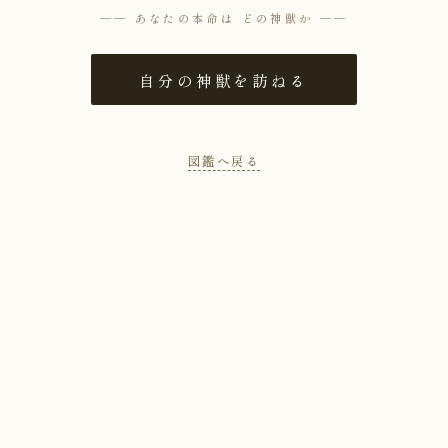
── あなたの本命は どの神獣か ──
自分の神獣を訪ねる
図鑑へ戻る