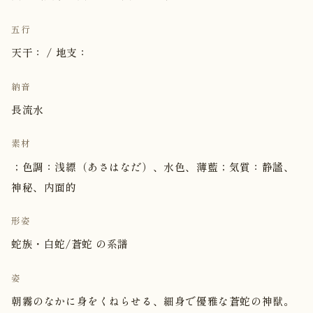
五行
天干： / 地支：
納音
長流水
素材
；色調：浅縹（あさはなだ）、水色、薄藍；気質：静謐、
神秘、内面的
形姿
蛇族・白蛇/蒼蛇 の系譜
姿
朝霧のなかに身をくねらせる、細身で優雅な蒼蛇の神獣。