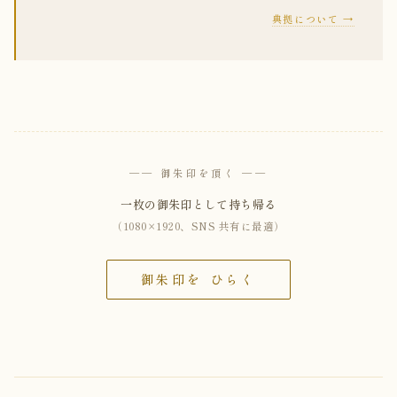
典拠について →
── 御朱印を頂く ──
一枚の御朱印として持ち帰る
（1080×1920、SNS 共有に最適）
御朱印を ひらく