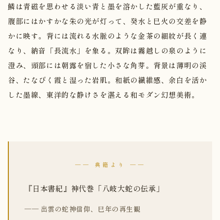
鱗は青磁を思わせる淡い青と墨を溶かした藍灰が重なり、
腹部にはかすかな朱の光が灯って、癸水と巳火の交差を静
かに映す。背には流れる水脈のような金茶の細紋が長く連
なり、納音「長流水」を象る。双眸は霧越しの泉のように
澄み、頭部には朝露を宿した小さな角芽。背景は薄明の渓
谷、たなびく霞と湿った岩肌。和紙の繊維感、余白を活か
した墨線、東洋的な静けさを湛える和モダン幻想美術。
── 典籍より ──
『日本書紀』神代巻「八岐大蛇の伝承」
── 出雲の蛇神信仰、巳年の再生観