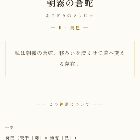
朝霧の蒼蛇
あさぎりのそうじゃ
— R · 癸巳 —
私は朝霧の蒼蛇、移ろいを澄ませて道へ変え
る存在。
── この神獣について ──
干支
癸巳（天干「癸」× 地支「巳」）