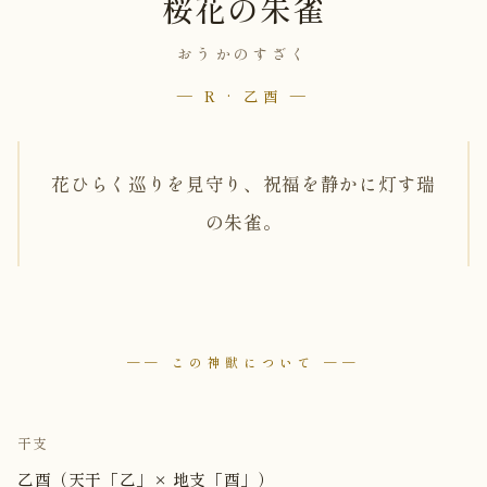
桜花の朱雀
おうかのすざく
— R · 乙酉 —
花ひらく巡りを見守り、祝福を静かに灯す瑞
の朱雀。
── この神獣について ──
干支
乙酉（天干「乙」× 地支「酉」）