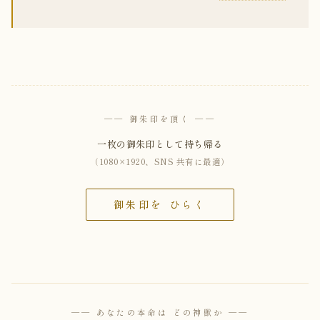
── 御朱印を頂く ──
一枚の御朱印として持ち帰る
（1080×1920、SNS 共有に最適）
御朱印を ひらく
── あなたの本命は どの神獣か ──