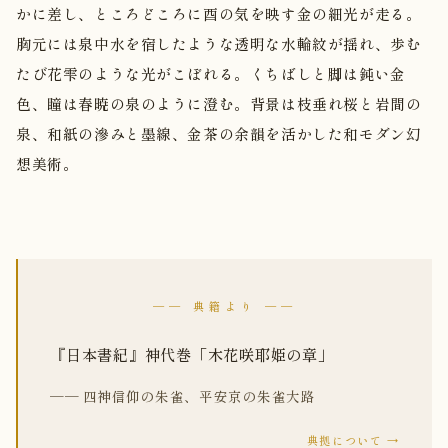
かに差し、ところどころに酉の気を映す金の細光が走る。
胸元には泉中水を宿したような透明な水輪紋が揺れ、歩む
たび花雫のような光がこぼれる。くちばしと脚は鈍い金
色、瞳は春暁の泉のように澄む。背景は枝垂れ桜と岩間の
泉、和紙の滲みと墨線、金茶の余韻を活かした和モダン幻
想美術。
── 典籍より ──
『日本書紀』神代巻「木花咲耶姫の章」
── 四神信仰の朱雀、平安京の朱雀大路
典拠について →