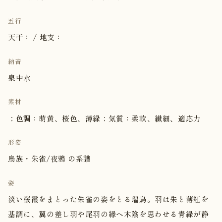
五行
天干： / 地支：
納音
泉中水
素材
；色調：萌黄、桜色、薄緑；気質：柔軟、繊細、適応力
形姿
鳥族・朱雀/夜鴉 の系譜
姿
淡い桜霞をまとった朱雀の姿をとる瑞鳥。羽は朱と薄紅を
基調に、翼の差し羽や尾羽の縁へ木陰を思わせる青緑が静