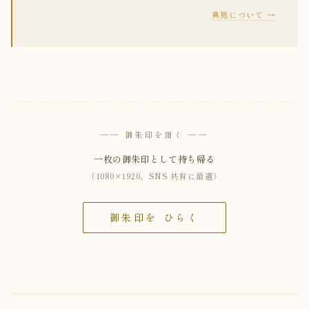
典拠について →
── 御朱印を頂く ──
一枚の御朱印として持ち帰る
（1080×1920、SNS 共有に最適）
御朱印を ひらく