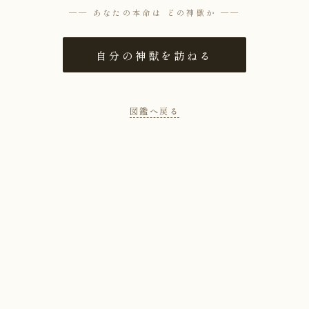
── あなたの本命は どの神獣か ──
自分の神獣を訪ねる
図鑑へ戻る