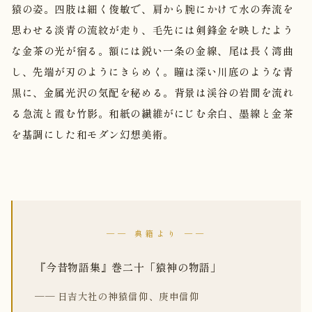
猿の姿。四肢は細く俊敏で、肩から腕にかけて水の奔流を
思わせる淡青の流紋が走り、毛先には剣鋒金を映したよう
な金茶の光が宿る。額には鋭い一条の金線、尾は長く湾曲
し、先端が刃のようにきらめく。瞳は深い川底のような青
黒に、金属光沢の気配を秘める。背景は渓谷の岩間を流れ
る急流と霞む竹影。和紙の繊維がにじむ余白、墨線と金茶
を基調にした和モダン幻想美術。
── 典籍より ──
『今昔物語集』巻二十「猿神の物語」
── 日吉大社の神猿信仰、庚申信仰