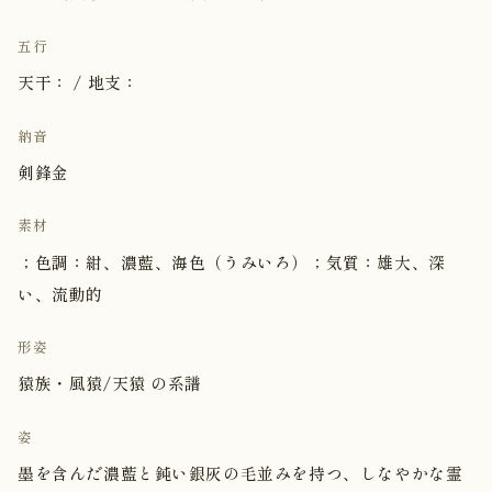
五行
天干： / 地支：
納音
剣鋒金
素材
；色調：紺、濃藍、海色（うみいろ）；気質：雄大、深
い、流動的
形姿
猿族・風猿/天猿 の系譜
姿
墨を含んだ濃藍と鈍い銀灰の毛並みを持つ、しなやかな霊