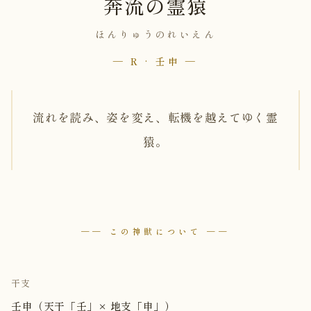
奔流の霊猿
ほんりゅうのれいえん
— R · 壬申 —
流れを読み、姿を変え、転機を越えてゆく霊
猿。
── この神獣について ──
干支
壬申（天干「壬」× 地支「申」）