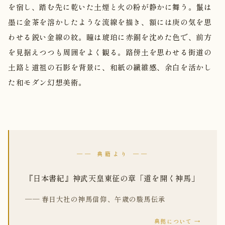
を宿し、踏む先に乾いた土煙と火の粉が静かに舞う。鬣は
墨に金茶を溶かしたような流線を描き、額には庚の気を思
わせる鋭い金線の紋。瞳は琥珀に赤銅を沈めた色で、前方
を見据えつつも周囲をよく観る。路傍土を思わせる街道の
土路と道祖の石影を背景に、和紙の繊維感、余白を活かし
た和モダン幻想美術。
── 典籍より ──
『日本書紀』神武天皇東征の章「道を開く神馬」
── 春日大社の神馬信仰、午歳の駿馬伝承
典拠について →