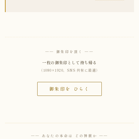
── 御朱印を頂く ──
一枚の御朱印として持ち帰る
（1080×1920、SNS 共有に最適）
御朱印を ひらく
── あなたの本命は どの神獣か ──