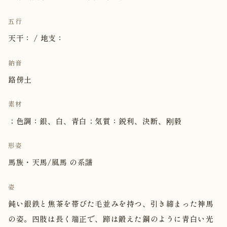
五行
天干： / 地支：
納音
路傍土
素材
；色調：銀、白、青白；気質：鋭利、決断、刚毅
形姿
馬族・天馬/風馬 の系譜
姿
鈍い銀鉄と焦茶を帯びた毛並みを持つ、引き締まった神馬
の姿。四肢は長く端正で、蹄は鍛えた鋼のように青白い光