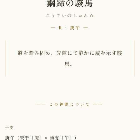
鋼蹄の駿馬
こうていのしゅんめ
— R · 庚午 —
道を踏み固め、先陣にて静かに威を示す駿
馬。
── この神獣について ──
干支
庚午（天干「庚」× 地支「午」）