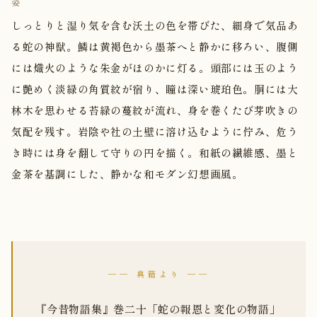
姿
しっとりと湿り気を含む沃土の色を帯びた、細身で気品あ
る蛇の神獣。鱗は黄褐色から墨茶へと静かに移ろい、腹側
には熾火のような朱金がほのかに灯る。頭部には玉のよう
に艶めく淡緑の角質紋が宿り、瞳は深い琥珀色。胴には大
林木を思わせる苔緑の蔓紋が流れ、身を巻くたび芽吹きの
気配を残す。岩陰や社の土壁に溶け込むように佇み、危う
き時には身を翻して守りの円を描く。和紙の繊維感、墨と
金茶を基調にした、静かな和モダン幻想画風。
── 典籍より ──
『今昔物語集』巻二十「蛇の報恩と変化の物語」