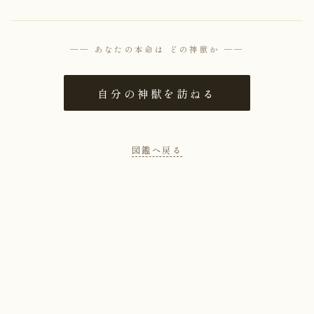
── あなたの本命は どの神獣か ──
自分の神獣を訪ねる
図鑑へ戻る