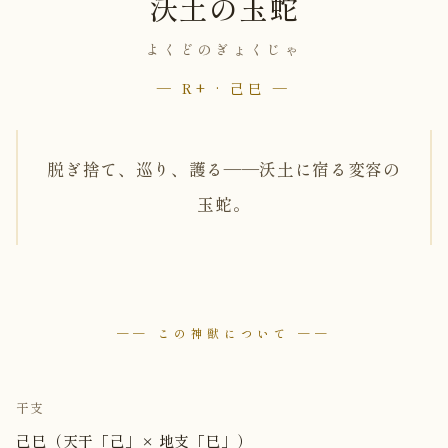
沃土の玉蛇
よくどのぎょくじゃ
— R+ · 己巳 —
脱ぎ捨て、巡り、護る――沃土に宿る変容の
玉蛇。
── この神獣について ──
干支
己巳（天干「己」× 地支「巳」）