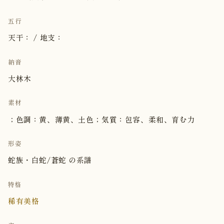
五行
天干： / 地支：
納音
大林木
素材
；色調：黄、薄黄、土色；気質：包容、柔和、育む力
形姿
蛇族・白蛇/蒼蛇 の系譜
特格
稀有美格