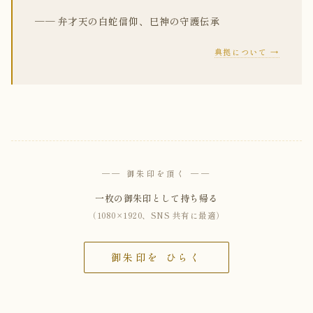
── 弁才天の白蛇信仰、巳神の守護伝承
典拠について →
── 御朱印を頂く ──
一枚の御朱印として持ち帰る
（1080×1920、SNS 共有に最適）
御朱印を ひらく