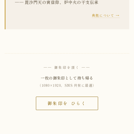
── 毘沙門天の寅信仰、炉中火の干支伝承
典拠について →
── 御朱印を頂く ──
一枚の御朱印として持ち帰る
（1080×1920、SNS 共有に最適）
御朱印を ひらく