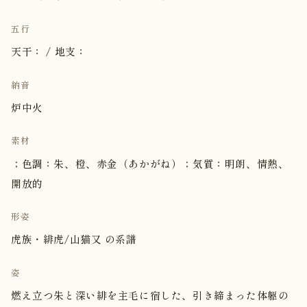
五行
天干： / 地支：
納音
炉中火
素材
；色調：朱、橙、赤金（あかがね）；気質：明朗、情熱、
開放的
形姿
虎族・緋虎/山猫又 の系譜
姿
燃え立つ朱と深い緋を主毛に宿した、引き締まった体躯の