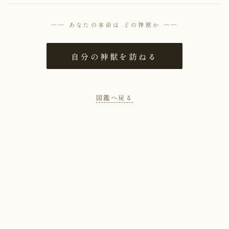
── あなたの本命は どの神獣か ──
自分の神獣を訪ねる
図鑑へ戻る