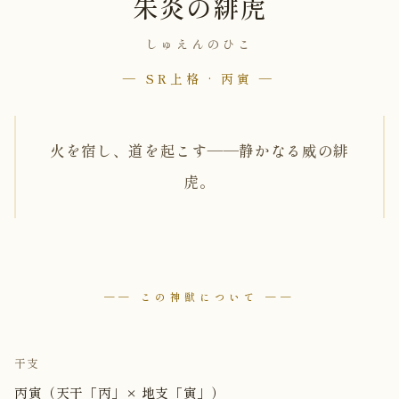
朱炎の緋虎
しゅえんのひこ
— SR上格 · 丙寅 —
火を宿し、道を起こす——静かなる威の緋
虎。
── この神獣について ──
干支
丙寅（天干「丙」× 地支「寅」）