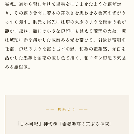
霊虎。肩から背にかけて黒墨をにじませたような縞が走
り、その縞の合間に若木の芽吹きを思わせる金茶の光がう
っすら差す。胸元と尾先には炉の火床のような橙金の毛が
静かに揺れ、額には小さな炉印にも見える菱形の火紋。瞳
は琥珀に赤を溶かした威厳ある光を帯びる。背景は薄明の
社叢、炉煙のような霞と古木の影。和紙の繊維感、余白を
活かした墨線と金茶の差し色で描く、和モダン幻想の気品
ある霊獣像。
── 典籍より ──
『日本書紀』神代巻「素戔嗚尊の荒ぶる神威」